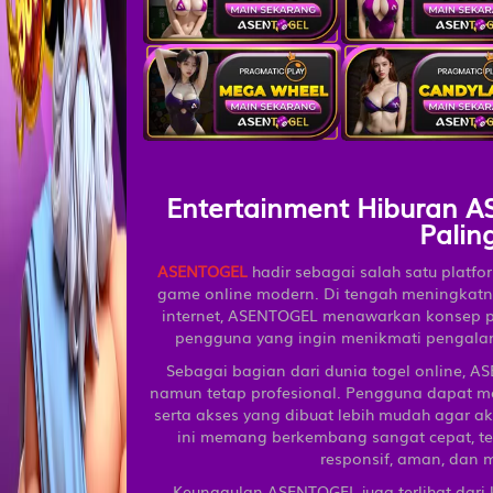
Sabuk - W
21
Jejaka Tua 
Lesmana 
22
Janda Muda
Grendel -
Entertainment Hiburan A
Paling
23
Berandal - 
ASENTOGEL
hadir sebagai salah satu platfo
Citraksa
game online modern. Di tengah meningkatn
internet, ASENTOGEL menawarkan konsep pe
24
Pengembar
pengguna yang ingin menikmati pengalama
- Tas - Ra
Sebagai bagian dari dunia togel online, 
namun tetap profesional. Pengguna dapat me
serta akses yang dibuat lebih mudah agar ak
25
Nenek Moya
ini memang berkembang sangat cepat, t
Sikat - T
responsif, aman, dan m
Keunggulan ASENTOGEL juga terlihat dari