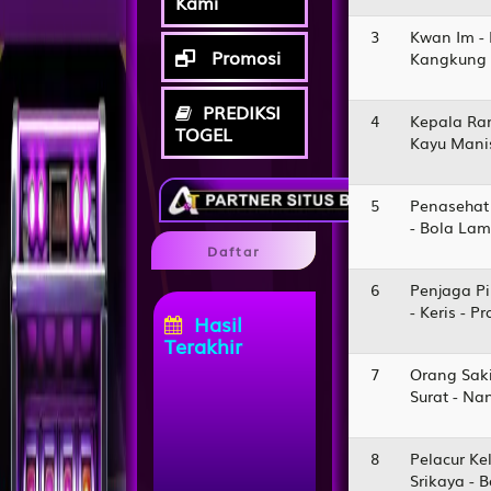
Kami
3
Kwan Im - 
Promosi
Kangkung -
PREDIKSI
4
Kepala Ram
TOGEL
Kayu Manis
5
Penasehat 
- Bola Lam
Daftar
6
Penjaga Pin
- Keris - P
Hasil
Terakhir
7
Orang Saki
NEWJERSEYEVE
Surat - N
5460
FUJIAN 12
8
Pelacur Ke
2737
Srikaya - 