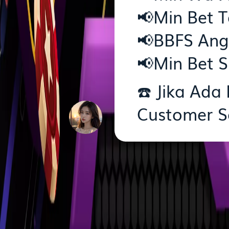
78
Arang
📢Min Bet T
79
Topi
📢BBFS Angk
80
Arloji
📢Min Bet S
81
Tokong Tep
82
Toko Kain
☎️ Jika Ad
83
Tiup Harm
Customer S
84
Ayam Kalk
85
Tinta Stem
86
Babi Huta
87
Badminto
88
Tinta
89
Baju Cina